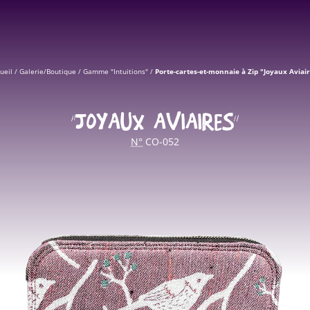
ueil
/
Galerie/Boutique
/
Gamme "Intuitions"
/
Porte-cartes-et-monnaie à Zip "Joyaux Aviai
“JOYAUX AVIAIRES”
N°
CO-052