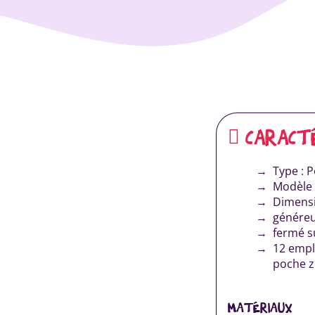
CARACT
Type : P
Modèle :
Dimensi
généreu
fermé s
12 empl
poche z
MATÉRIAUX