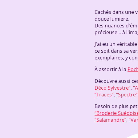
Cachés dans une vé
douce lumière.
Des nuances d'éme
précieuse... à l'i
J'ai eu un véritab
ce soit dans sa ver
exemplaires, y com
À assortir à la
Poch
Découvre aussi ces
Déco Sylvestre”
,
“A
“Traces”
,
“Spectre”
Besoin de plus pet
“Broderie Suédois
“Salamandre”
,
“Va