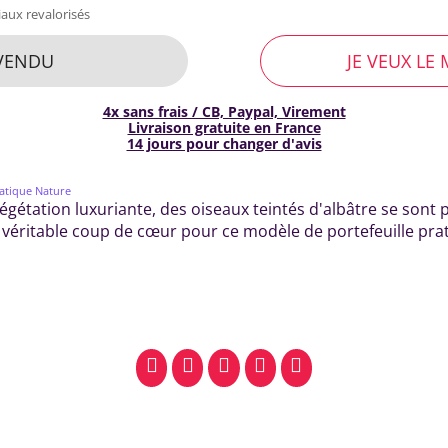
aux revalorisés
VENDU
JE VEUX LE 
4x sans frais / CB, Paypal, Virement
Livraison gratuite en France
14 jours pour changer d'avis
atique Nature
gétation luxuriante, des oiseaux teintés d'albâtre se sont
véritable coup de cœur pour ce modèle de portefeuille prat
facebook
pinterest
whatsapp
SMS
email