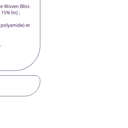
de Woven Bliss
15% lin) ;
% polyamide) et
5
.