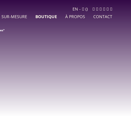
Panier
Facebook
Instagram
LinkedIn
Google
Youtube
Newslett
EN
-
(
)
MyBusiness
SUR-MESURE
BOUTIQUE
À PROPOS
CONTACT
res"