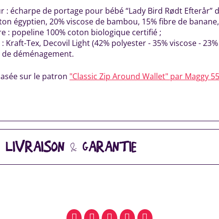
ur : écharpe de portage pour bébé “Lady Bird Rødt Efterår” 
ton égyptien, 20% viscose de bambou, 15% fibre de banane, 
e : popeline 100% coton biologique certifié ;
 : Kraft-Tex, Decovil Light (42% polyester - 35% viscose - 23
 de déménagement.
basée sur le patron
"Classic Zip Around Wallet" par Maggy 5
, LIVRAISON & GARANTIE
facebook
pinterest
whatsapp
SMS
email