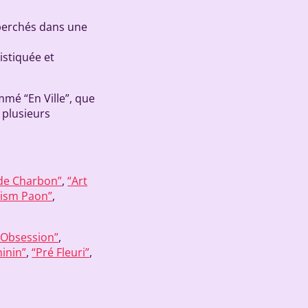
 perchés dans une
stiquée et
mmé “En Ville”, que
é plusieurs
 de Charbon”
,
“Art
rism Paon”
,
 Obsession”
,
minin”
,
“Pré Fleuri”
,