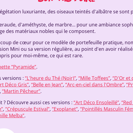
gétation luxuriante, des oiseaux teintés d'albâtre se sont
raude, d'améthyste, de marbre... pour une ambiance sophi
mage des matériaux nobles qui le composent.
le coup de cœur pour ce modèle de portefeuille pratique, no
sion Mini ou sa version régulière, au point d'en avoir réalis
pris pour moi-même, ce qui est rare.
ette “Pyramide”
.
 versions :
“L'heure du Thé (Noir)”
,
“Mille Toffees”
,
“D'Or et
rt Déco Gris”
,
“Belle en Jean”
,
“Arc-en-ciel dans l'Ombre”
,
“P
,
“Martin Pêcheur”
.
it ? Découvre aussi ces versions :
“Art Déco Ensoleillé”
,
“Red
e”
,
“Crépuscule Estival”
,
“Exoplanet”
,
“Pointillés Masculin Fé
nille Melba”
.