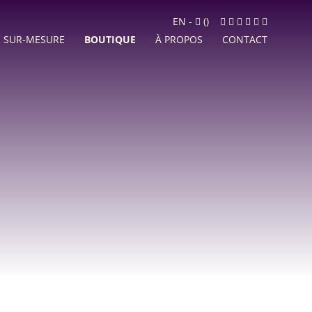
Panier
Facebook
Instagram
LinkedIn
Google
Youtube
Newslett
EN
-
(
)
MyBusiness
SUR-MESURE
BOUTIQUE
À PROPOS
CONTACT