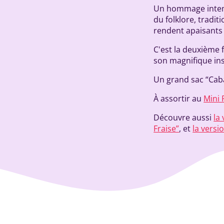
Un hommage intempo
du folklore, tradit
rendent apaisants 
C'est la deuxième f
son magnifique inse
Un grand sac “Caba
À assortir au
Mini 
Découvre aussi
la
Fraise”
, et
la versi