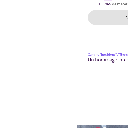
70%
de matéri
Gamme "Intuitions"
/ Thém
Un hommage intempo