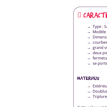
CARACT
Type : S
Modèle 
Dimensi
courbes
grand v
deux poc
fermetu
se porte
MATÉRIAUX
Extérieu
Doublur
Triplure