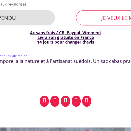
aux revalorisés
VENDU
JE VEUX LE 
4x sans frais / CB, Paypal, Virement
Livraison gratuite en France
14 jours pour changer d'avis
atique Patrimoine
rel à la nature et à l'artisanat suédois. Un sac cabas prat
facebook
pinterest
whatsapp
SMS
email