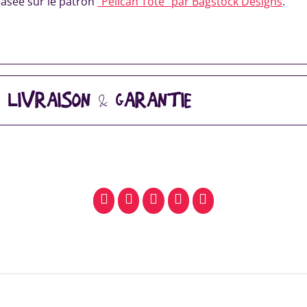
basée sur le patron
"Pelican Tote" par Bagstock Designs
.
, LIVRAISON & GARANTIE
facebook
pinterest
whatsapp
SMS
email