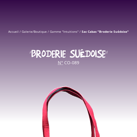
Accueil
/
Galerie/Boutique
/
Gamme "Intuitions"
/
Sac Cabas "Broderie Suédoise"
“BRODERIE SUÉDOISE”
N°
CO-089