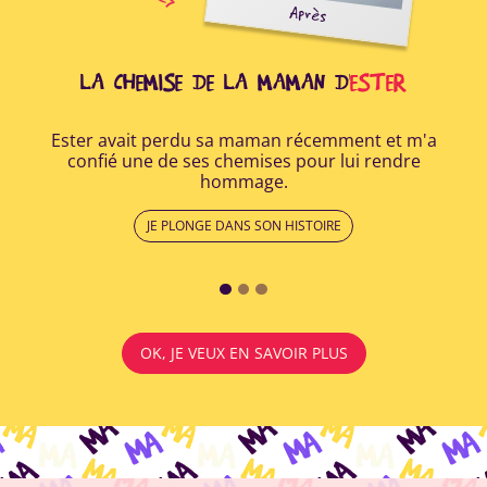
oir
Après
ide
r à
..
LA CHEMISE DE LA MAMAN D'
ESTER
Ester avait perdu sa maman récemment et m'a
Apr
confié une de ses chemises pour lui rendre
a r
hommage.
lui
JE PLONGE DANS SON HISTOIRE
OK, JE VEUX EN SAVOIR PLUS