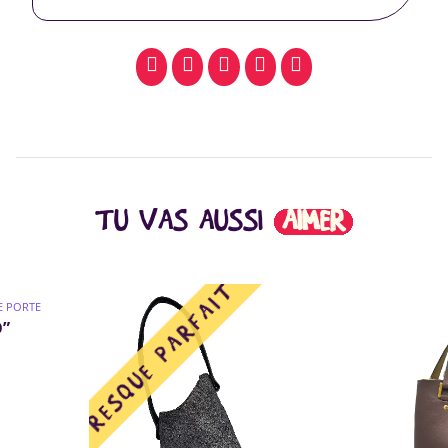
facebook
pinterest
whatsapp
SMS
email
TU VAS AUSSI
AIMER
SE PORTE
O”