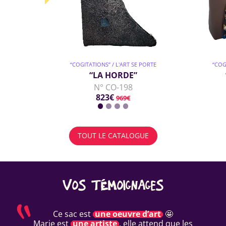
“COGITATIONS” / L'ART SE PORTE
“COG
“LA HORDE”
N° CO-198
823€
969€
TOUT LE CATALOGUE
VOS TÉMOIGNAGES
Ce sac est
une oeuvre d’art
🤩
Marie est
une artiste
, elle attend que les