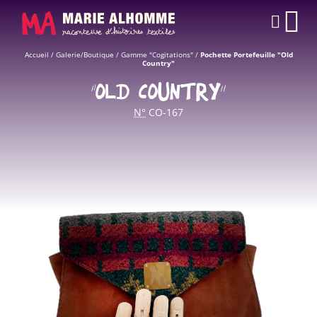
Panneau de gestion des cookies
O
PAN
L
Accueil
/
Galerie/Boutique
/
Gamme "Cogitations"
/
Pochette Portefeuille "Old
Country"
“OLD COUNTRY”
N°
CO-167