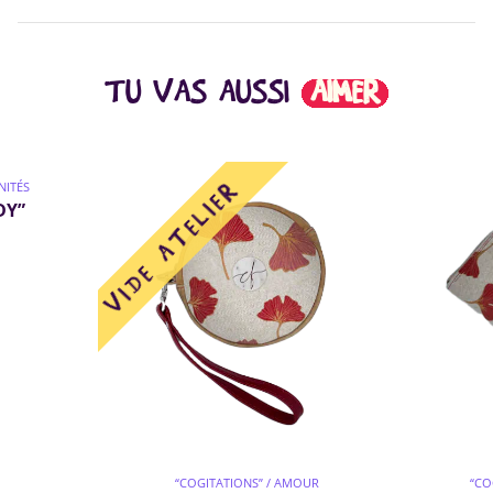
TU VAS AUSSI
AIMER
NITÉS
DY”
“COGITATIONS” / AMOUR
“CO