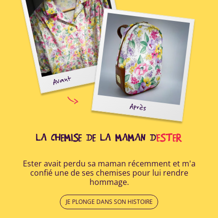
E
Avant
oir
Après
ide
r à
..
LA CHEMISE DE LA MAMAN D'
ESTER
Ester avait perdu sa maman récemment et m'a
Apr
confié une de ses chemises pour lui rendre
a r
hommage.
lui
JE PLONGE DANS SON HISTOIRE