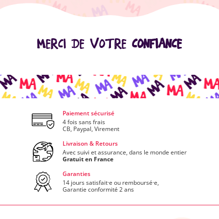
MERCI DE VOTRE
CONFIANCE
Paiement sécurisé
4 fois sans frais
CB, Paypal, Virement
Livraison & Retours
Avec suivi et assurance, dans le monde entier
Gratuit en France
Garanties
14 jours satisfait·e ou remboursé·e,
Garantie conformité 2 ans