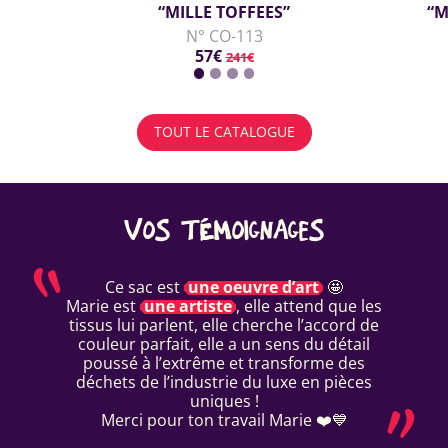
“MILLE TOFFEES”
“M
N° CO-113
57€
241€
TOUT LE CATALOGUE
VOS TÉMOIGNAGES
Ce sac est
une oeuvre d’art
🤩
Marie est
une artiste
, elle attend que les
tissus lui parlent, elle cherche l’accord de
couleur parfait, elle a un sens du détail
poussé à l’extrême et transforme des
déchets de l’industrie du luxe en pièces
uniques !
Merci pour ton travail Marie ❤️💙