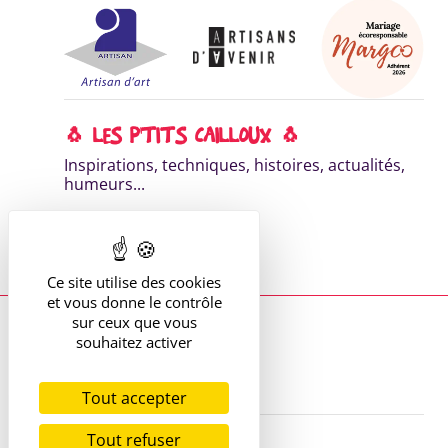
🐧 LES P'TITS CAILLOUX 🐧
Inspirations, techniques, histoires, actualités,
humeurs...
DÉCOUVRE MA NEWSLETTER
Lis les éditions précédentes
Ce site utilise des cookies
et vous donne le contrôle
sur ceux que vous
Où me trouver ?
13 route de St Victor
souhaitez activer
42170 St Just St Rambert
+33 (6) 61 35 62 22
hello@marie-alhomme.com
Tout accepter
Tout refuser
Service sur-mesure