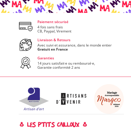
Paiement sécurisé
4 fois sans frais
CB, Paypal, Virement
Livraison & Retours
Avec suivi et assurance, dans le monde entier
Gratuit en France
Garanties
14 jours satisfait·e ou remboursé·e,
Garantie conformité 2 ans
🐧 LES P'TITS CAILLOUX 🐧