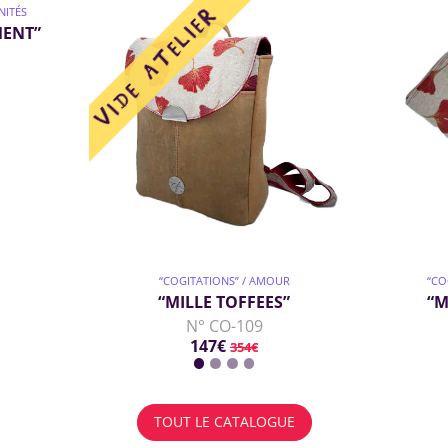
NITÉS
MENT”
“COGITATIONS” / AMOUR
“CO
“MILLE TOFFEES”
“M
N° CO-109
147€
354€
TOUT LE CATALOGUE