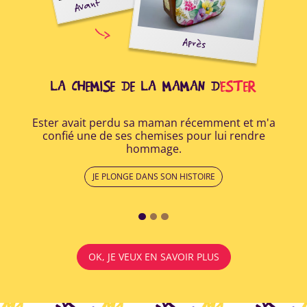
Avant
oir
Après
ide
r à
..
LA CHEMISE DE LA MAMAN D'
ESTER
Ester avait perdu sa maman récemment et m'a
Apr
confié une de ses chemises pour lui rendre
a r
hommage.
lui
JE PLONGE DANS SON HISTOIRE
OK, JE VEUX EN SAVOIR PLUS