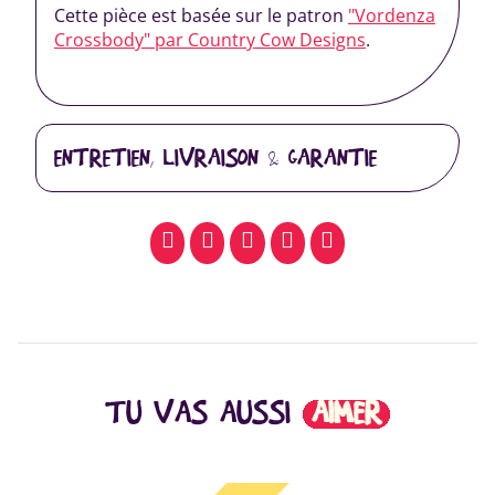
Cette pièce est basée sur le patron
"Vordenza
Crossbody" par Country Cow Designs
.
ENTRETIEN, LIVRAISON & GARANTIE
facebook
pinterest
whatsapp
SMS
email
TU VAS AUSSI
AIMER