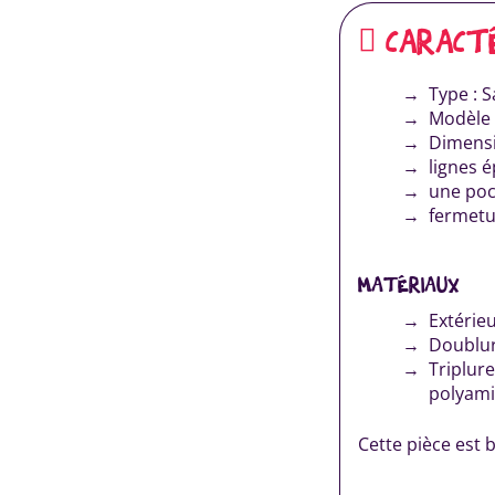
CARACT
Type : 
Modèle 
Dimensi
lignes 
une poc
fermetu
MATÉRIAUX
Extérie
Doublur
Triplure
polyami
Cette pièce est 