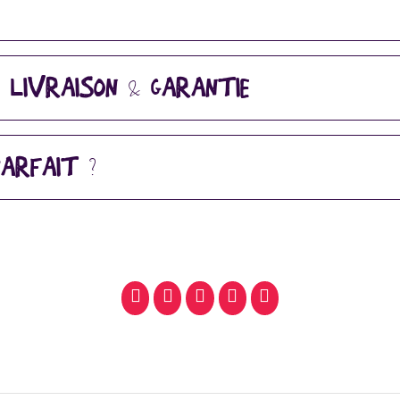
, LIVRAISON & GARANTIE
ARFAIT ?
facebook
pinterest
whatsapp
SMS
email