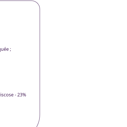
quée ;
viscose - 23%