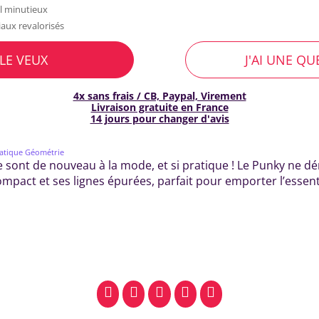
il minutieux
aux revalorisés
 LE VEUX
J'AI UNE Q
4x sans frais / CB, Paypal, Virement
Livraison gratuite en France
14 jours pour changer d'avis
atique Géométrie
 sont de nouveau à la mode, et si pratique ! Le Punky ne dé
mpact et ses lignes épurées, parfait pour emporter l’essen
facebook
pinterest
whatsapp
SMS
email