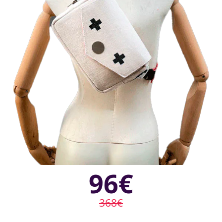
96€
368€