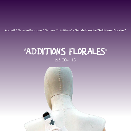
Accueil
/
Galerie/Boutique
/
Gamme "Intuitions"
/
Sac de hanche "Additions florales"
“ADDITIONS FLORALES”
N°
CO-115