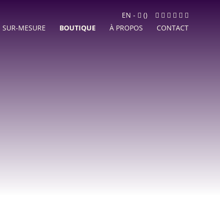
Panier
Facebook
Instagram
LinkedIn
Google
Youtube
Newslett
EN
-
(
)
MyBusiness
SUR-MESURE
BOUTIQUE
À PROPOS
CONTACT