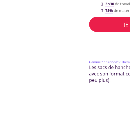
3h30
de trava
75%
de matéri
JE
Gamme "Intuitions"
/ Thém
Les sacs de hanche
avec son format co
peu plus).