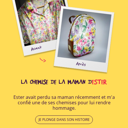
E
Avant
oir
Après
ide
r à
..
LA CHEMISE DE LA MAMAN D'
ESTER
Ester avait perdu sa maman récemment et m'a
Apr
confié une de ses chemises pour lui rendre
a r
hommage.
lui
JE PLONGE DANS SON HISTOIRE