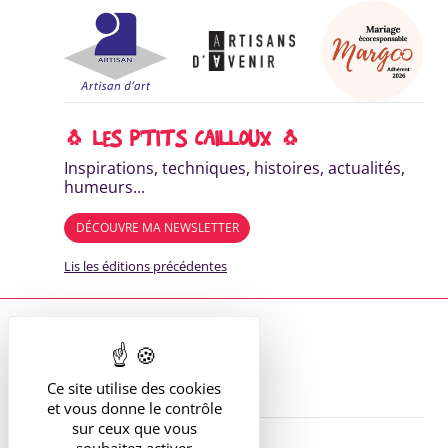
🐧 LES P'TITS CAILLOUX 🐧
Inspirations, techniques, histoires, actualités,
humeurs...
DÉCOUVRE MA NEWSLETTER
Lis les éditions précédentes
Où me trouver ?
13 route de St Victor
42170 St Just St Rambert
+33 (6) 61 35 62 22
hello@marie-alhomme.com
Ce site utilise des cookies
et vous donne le contrôle
sur ceux que vous