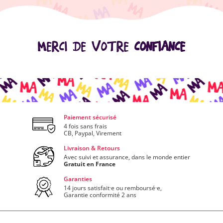
MERCI DE VOTRE
CONFIANCE
Paiement sécurisé
4 fois sans frais
CB, Paypal, Virement
Livraison & Retours
Avec suivi et assurance, dans le monde entier
Gratuit en France
Garanties
14 jours satisfait·e ou remboursé·e,
Garantie conformité 2 ans