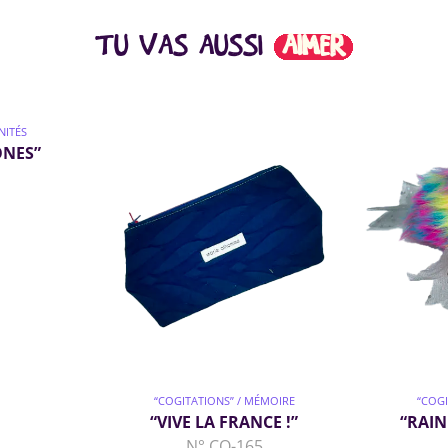
TU VAS AUSSI
AIMER
NITÉS
ÔNES”
“COGITATIONS” / MÉMOIRE
“COGI
“VIVE LA FRANCE !”
“RAIN
N° CO-165