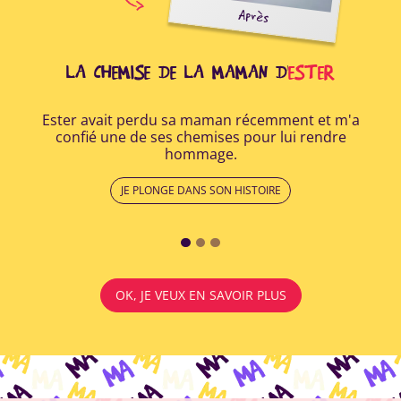
oir
Après
ide
r à
..
LA CHEMISE DE LA MAMAN D'
ESTER
Ester avait perdu sa maman récemment et m'a
Apr
confié une de ses chemises pour lui rendre
a r
hommage.
lui
JE PLONGE DANS SON HISTOIRE
OK, JE VEUX EN SAVOIR PLUS