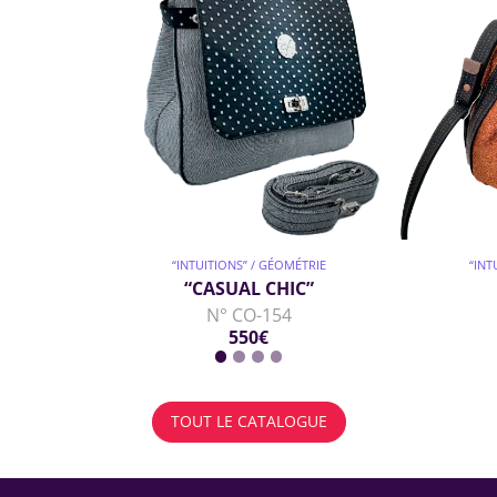
“INTUITIONS” / GÉOMÉTRIE
“INT
“CASUAL CHIC”
N° CO-154
550€
TOUT LE CATALOGUE