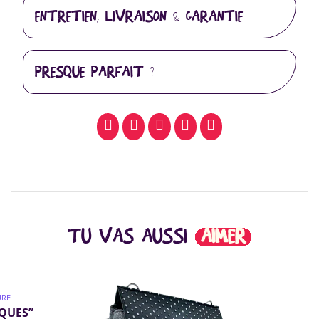
ENTRETIEN, LIVRAISON & GARANTIE
PRESQUE PARFAIT ?
facebook
pinterest
whatsapp
SMS
email
TU VAS AUSSI
AIMER
URE
IQUES”