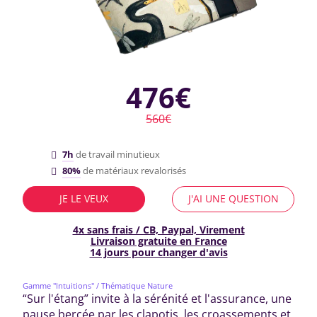
476€
560€
7h
de travail minutieux
80%
de matériaux revalorisés
JE LE VEUX
J'AI UNE QUESTION
4x sans frais / CB, Paypal, Virement
Livraison gratuite en France
14 jours pour changer d'avis
Gamme "Intuitions"
/ Thématique Nature
“Sur l'étang” invite à la sérénité et l'assurance, une
pause bercée par les clapotis, les croassements et