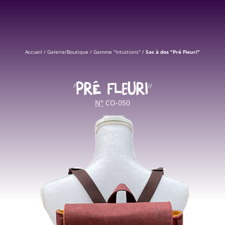
Accueil
/
Galerie/Boutique
/
Gamme "Intuitions"
/
Sac à dos "Pré Fleuri"
“PRÉ FLEURI”
N°
CO-050