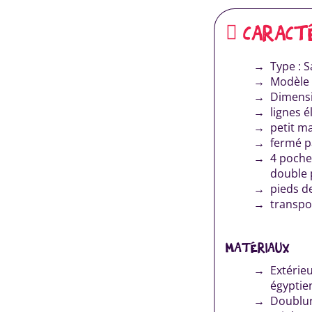
CARACT
Type : S
Modèle 
Dimensi
lignes é
petit ma
fermé p
4 poches
double p
pieds de
transpor
MATÉRIAUX
Extérie
égyptien
Doublur