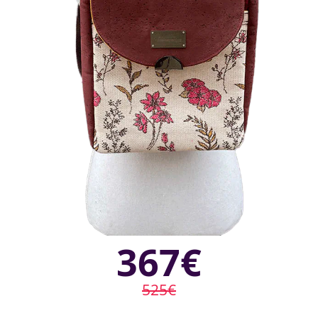
367€
525€