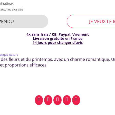
minutieux
aux revalorisés
VENDU
JE VEUX LE 
4x sans frais / CB, Paypal, Virement
Livraison gratuite en France
14 jours pour changer d'avis
atique Nature
 des fleurs et du printemps, avec un charme romantique. Un
et proportions efficaces.
facebook
pinterest
whatsapp
SMS
email