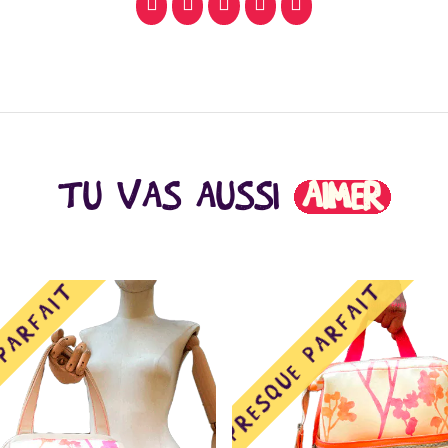
facebook
pinterest
whatsapp
SMS
email
TU VAS AUSSI
AIMER