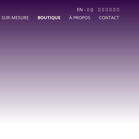
Panier
Facebook
Instagram
LinkedIn
Google
Youtube
Newslett
EN
-
(
)
MyBusiness
SUR-MESURE
BOUTIQUE
À PROPOS
CONTACT