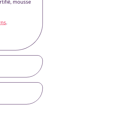
rtifié, mousse
gns
.