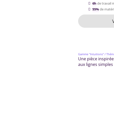
6h
de travail 
55%
de matéri
Gamme "Intuitions"
/ Thém
Une pièce inspirée
aux lignes simples 