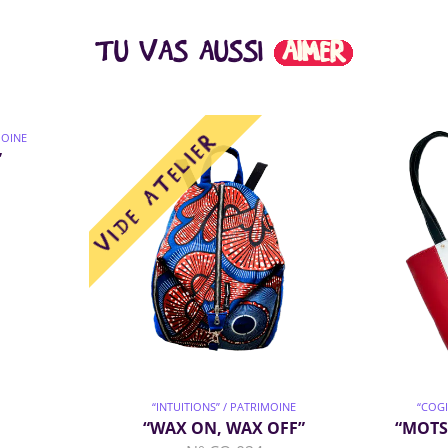
TU VAS AUSSI
AIMER
MOINE
”
“INTUITIONS” / PATRIMOINE
“COGI
“WAX ON, WAX OFF”
“MOTS 