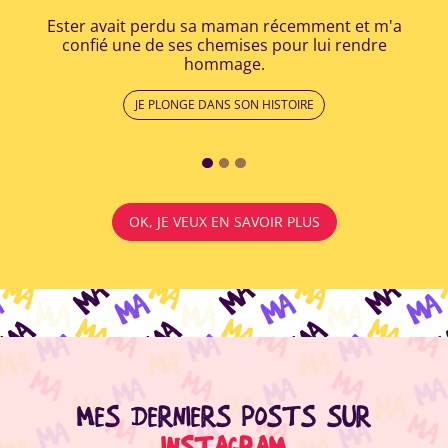
Ester avait perdu sa maman récemment et m'a
Apr
confié une de ses chemises pour lui rendre
a r
hommage.
lui
JE PLONGE DANS SON HISTOIRE
OK, JE VEUX EN SAVOIR PLUS
MES DERNIERS POSTS SUR
INSTAGRAM