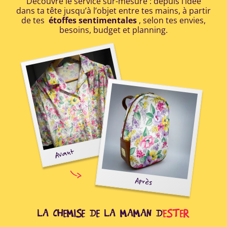
Découvre le service sur-mesure : depuis l’idée
dans ta tête jusqu’à l’objet entre tes mains, à partir
de tes
étoffes sentimentales
, selon tes envies,
besoins, budget et planning.
E
Avant
oir
Après
ide
r à
..
LA CHEMISE DE LA MAMAN D'
ESTER