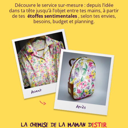
Découvre le service sur-mesure : depuis l’idée
dans ta tête jusqu’à l’objet entre tes mains, à partir
de tes
étoffes sentimentales
, selon tes envies,
besoins, budget et planning.
E
Avant
oir
Après
ide
r à
..
LA CHEMISE DE LA MAMAN D'
ESTER