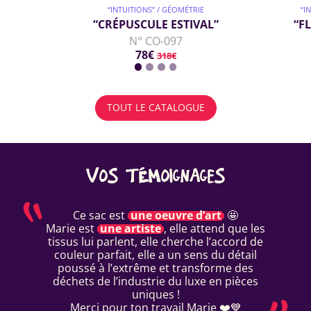
“INTUITIONS” / GÉOMÉTRIE
“I
“CRÉPUSCULE ESTIVAL”
“F
N° CO-097
78€
318€
TOUT LE CATALOGUE
VOS TÉMOIGNAGES
Ce sac est
une oeuvre d’art
🤩
Marie est
une artiste
, elle attend que les
tissus lui parlent, elle cherche l’accord de
couleur parfait, elle a un sens du détail
poussé à l’extrême et transforme des
déchets de l’industrie du luxe en pièces
uniques !
Merci pour ton travail Marie ❤️💙