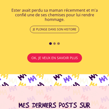
Ester avait perdu sa maman récemment et m'a
Apr
confié une de ses chemises pour lui rendre
a r
hommage.
lui
JE PLONGE DANS SON HISTOIRE
OK, JE VEUX EN SAVOIR PLUS
MES DERNIERS POSTS SUR