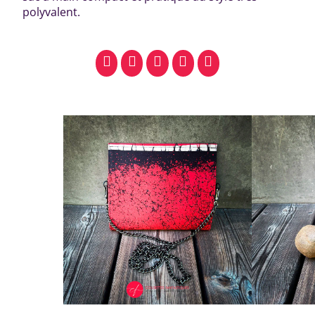
polyvalent.
facebook
pinterest
whatsapp
SMS
email