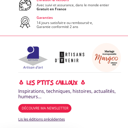
Avec suivi et assurance, dans le monde entier
Gratuit en France
Garanties
14 jours satisfait·e ou remboursé·e,
Garantie conformité 2 ans
🐧 LES P'TITS CAILLOUX 🐧
Inspirations, techniques, histoires, actualités,
humeurs...
DÉCOUVRE MA NEWSLETTER
Lis les éditions précédentes