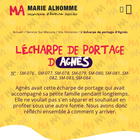
Panneau de gestion des cookies
O
PAN
L
Accueil
/
Service Sur-Mesure
/
Vos histoires
/
L'écharpe de portage d'Agnès
L'ÉCHARPE DE PORTAGE
D'
AGNÈS
N°
: SM-076 , SM-077, SM-078, SM-079, SM-080, SM-081, SM-
082, SM-083, SM-084
Agnès avait cette écharpe de portage qui avait
accompagné sa petite famille pendant longtemps.
Elle ne voulait pas s'en séparer et souhaitait en
profiter sous une autre forme. Nous avons donc
réfléchi ensemble à comment y arriver.