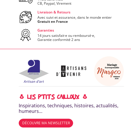
CB, Paypal, Virement
Livraison & Retours
Avec suivi et assurance, dans le monde entier
Gratuit en France
Garanties
14 jours satisfait·e ou remboursé·e,
Garantie conformité 2 ans
🐧 LES P'TITS CAILLOUX 🐧
Inspirations, techniques, histoires, actualités,
humeurs...
DÉCOUVRE MA NEWSLETTER